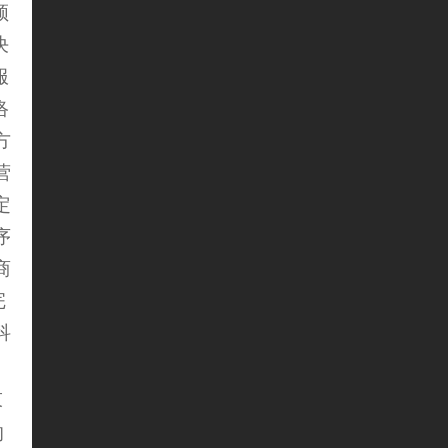
领
决
服
络
方
营
定
序
商
完
科
技
的